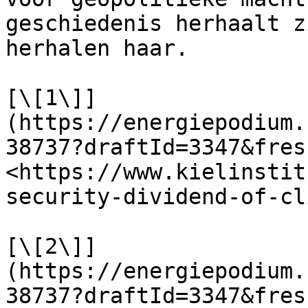
geschiedenis herhaalt z
herhalen haar.

[\[1\]]
(https://energiepodium.
38737?draftId=3347&fres
<https://www.kielinstit
security-dividend-of-cl
[\[2\]]
(https://energiepodium.
38737?draftId=3347&fres