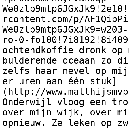
We0zlp9mtp6JGxJk9!2e10!
rcontent.com/p/AF1QipPi
We0zlp9mtp6JGxJk9=w203-
ro-0-fo100!7i8192!8i409
ochtendkoffie dronk op 
bulderende oceaan zo di
zelfs haar nevel op mij
er uren aan één stuk]
(http://www.matthijsmvp
Onderwijl vloog een tro
over mijn wijk, over mi
opnieuw. Ze leken op zw