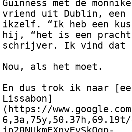
Guinness met de monnike
vriend uit Dublin, een 
ikzelf. “Ik heb een kus
hij, “het is een pracht
schrijver. Ik vind dat 
Nou, als het moet.

En dus trok ik naar [ee
Lissabon]
(https://www.google.com
6,3a,75y,50.37h,69.19t/
ip20NUkmEXnyEvSkOqp-