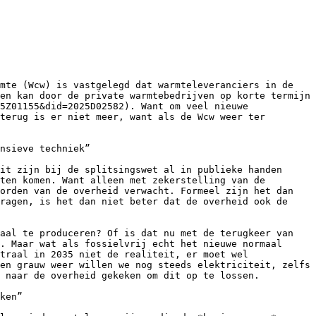
mte (Wcw) is vastgelegd dat warmteleveranciers in de 
en kan door de private warmtebedrijven op korte termijn 
5Z01155&did=2025D02582). Want om veel nieuwe 
terug is er niet meer, want als de Wcw weer ter 
nsieve techniek”

it zijn bij de splitsingswet al in publieke handen 
ten komen. Want alleen met zekerstelling van de 
orden van de overheid verwacht. Formeel zijn het dan 
ragen, is het dan niet beter dat de overheid ook de 
aal te produceren? Of is dat nu met de terugkeer van 
. Maar wat als fossielvrij echt het nieuwe normaal 
traal in 2035 niet de realiteit, er moet wel 
en grauw weer willen we nog steeds elektriciteit, zelfs 
 naar de overheid gekeken om dit op te lossen.

ken”
