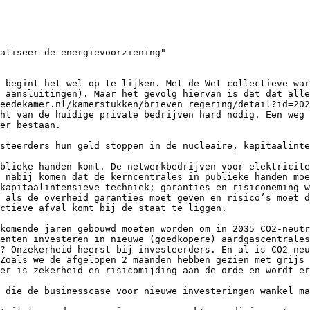
aliseer-de-energievoorziening"

 begint het wel op te lijken. Met de Wet collectieve war
 aansluitingen). Maar het gevolg hiervan is dat dat alle
eedekamer.nl/kamerstukken/brieven_regering/detail?id=202
ht van de huidige private bedrijven hard nodig. Een weg 
er bestaan.

steerders hun geld stoppen in de nucleaire, kapitaalinte
blieke handen komt. De netwerkbedrijven voor elektricite
 nabij komen dat de kerncentrales in publieke handen moe
kapitaalintensieve techniek; garanties en risiconeming w
 als de overheid garanties moet geven en risico’s moet d
ctieve afval komt bij de staat te liggen.

komende jaren gebouwd moeten worden om in 2035 CO2-neutr
enten investeren in nieuwe (goedkopere) aardgascentrales
? Onzekerheid heerst bij investeerders. En al is CO2-neu
Zoals we de afgelopen 2 maanden hebben gezien met grijs 
er is zekerheid en risicomijding aan de orde en wordt er
 die de businesscase voor nieuwe investeringen wankel ma