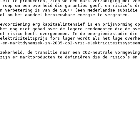
teit te produceren, zien we een marktverzadiging met vee
 roep om een overheid die garanties geeft en risico’s dr
n verbetering is van de SDE++ (een Nederlandse subsidie 
ol om het aandeel hernieuwbare energie te vergroten.

evoorziening erg kapitaalintensief is en prijsvorming op
het nog niet gehad over de lagere rendementen die de ove
et risico heeft overgenomen. In de energiemixstudie die 
elektriciteitsprijs fors lager wordt als het lage overhe
-en-marktdynamiek-in-2035-co2-vrij-elektriciteitssysteem
zekerheid, de transitie naar een CO2-neutrale vormgeving