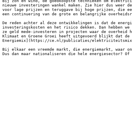
Bij zon en wind, de goedkoopste technieken om elektrici
nieuwe investeringen wankel maken. Zie hier dus weer de
voor lage prijzen en teruggave bij hoge prijzen, die ee
een continuering van de grote en belangrijke overheidsr
De reden achter al deze ontwikkelingen is dat de energi
investeringskosten en het risico dekken. Dan hebben we 
ze geld mede-investeren in projecten waar de overheid h
Klimaat en Groene Groei heeft uitgevoerd blijkt dat de 
Energiemix](https://ce.nl/publicaties/elektriciteitsmix
Bij elkaar een vreemde markt, die energiemarkt, waar on