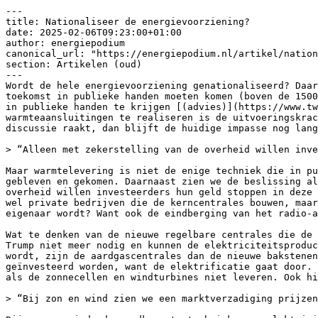
---

title: Nationaliseer de energievoorziening?

date: 2025-02-06T09:23:00+01:00

author: energiepodium

canonical_url: "https://energiepodium.nl/artikel/nation
section: Artikelen (oud)

---

Wordt de hele energievoorziening genationaliseerd? Daar
toekomst in publieke handen moeten komen (boven de 1500
in publieke handen te krijgen [(advies)](https://www.tw
warmteaansluitingen te realiseren is de uitvoeringskrac
discussie raakt, dan blijft de huidige impasse nog lang
> “Alleen met zekerstelling van de overheid willen inve
Maar warmtelevering is niet de enige techniek die in pu
gebleven en gekomen. Daarnaast zien we de beslissing al
overheid willen investeerders hun geld stoppen in deze 
wel private bedrijven die de kerncentrales bouwen, maar
eigenaar wordt? Want ook de eindberging van het radio-a
Wat te denken van de nieuwe regelbare centrales die de 
Trump niet meer nodig en kunnen de elektriciteitsproduc
wordt, zijn de aardgascentrales dan de nieuwe bakstenen
geïnvesteerd worden, want de elektrificatie gaat door. 
als de zonnecellen en windturbines niet leveren. Ook hi
> “Bij zon en wind zien we een marktverzadiging prijzen