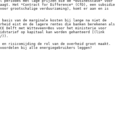
l periodes met lage prijzen die de *businesscase* voor 
aagt. Het *Contract for Difference* (CfD), een subsidie 
voor grootschalige verduurzaming), komt er aan en is 
 basis van de marginale kosten bij lange na niet de 
rheid eist én de lagere rentes die banken berekenen als 
CE Delft met Witteveen+Bos voor het ministerie voor 
idstarief op kapitaal kan worden gehanteerd [(link 
/)).

 en risicomijding de rol van de overheid groot maakt. 